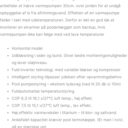
anbefaler at hæve varmepumpen 30cm. over jorden for at undgå
opbyggelse af is fra afrimningsvand. Effekten af en varmepumpe
falder i takt med udetemperaturen. Derfor er det en god ide at
monterer en elvarmer på poolanlægget som backup, hvis
varmepumpen ikke kan følge med ved lave temperaturer
Horisontal model
Udblæsning i sider og bund. Giver bedre monteringsmuligheder
og laver støjniveau.
Fuld inverter teknologi, med variable blæser og kompresser
Intelligent styring tilpasser ydelsen efter opvarmningsbehov
Pool pumpestyring – ekstrem lydsvag (ned til 20 db v/ 10m)
Fuldautomatisk temperaturstyring.
COP 6,5 til 16,1 v/27°C luft temp., høj effekt.
COP 7,5 til 15,1 v/27°C luft temp., lav effekt.
Høj effektiv varmeveksler i titanium – til klor- og saltvand.
Anbefalet kapacitet kræver pool termotæppe. (Er man i tvivl,
gå en størrelse op)