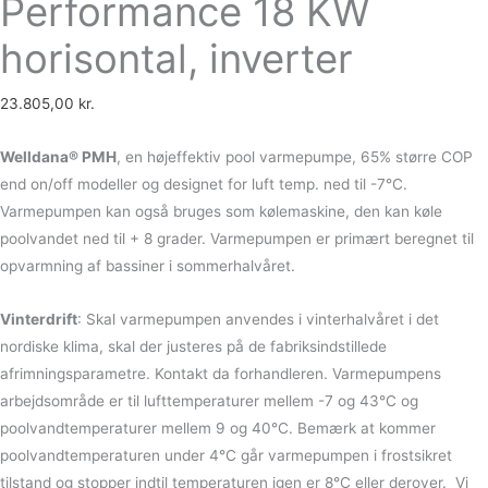
Performance 18 KW
horisontal, inverter
23.805,00
kr.
Welldana® PMH
, en højeffektiv pool varmepumpe, 65% større COP
end on/off modeller og designet for luft temp. ned til -7°C.
Varmepumpen kan også bruges som kølemaskine, den kan køle
poolvandet ned til + 8 grader. Varmepumpen er primært beregnet til
opvarmning af bassiner i sommerhalvåret.
Vinterdrift
: Skal varmepumpen anvendes i vinterhalvåret i det
nordiske klima, skal der justeres på de fabriksindstillede
afrimningsparametre. Kontakt da forhandleren. Varmepumpens
arbejdsområde er til lufttemperaturer mellem -7 og 43°C og
poolvandtemperaturer mellem 9 og 40°C. Bemærk at kommer
poolvandtemperaturen under 4°C går varmepumpen i frostsikret
tilstand og stopper indtil temperaturen igen er 8°C eller derover. Vi