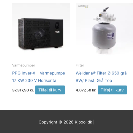
Varmepumper
Filter
PPG Inver-X – Varmepumpe
Welldana® Filter Ø 650 grå
17 KW 230 V Horisontal
BW/ Plast, Grå Top
Tilføj til kurv
Tilføj til kurv
37.317,50
kr.
4.677,50
kr.
Copyright © 2026
Kjpool.dk
|