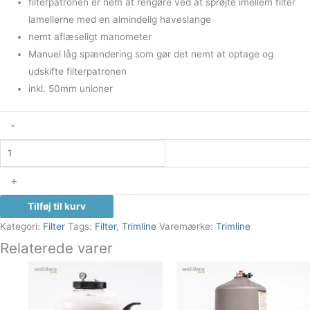
filterpatronen er nem at rengøre ved at sprøjte imellem filter
lamellerne med en almindelig haveslange
nemt aflæseligt manometer
Manuel låg spændering som gør det nemt at optage og
udskifte filterpatronen
inkl. 50mm unioner
-
+
Tilføj til kurv
Kategori:
Filter
Tags:
Filter
,
Trimline
Varemærke:
Trimline
Relaterede varer